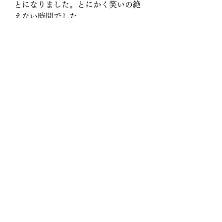
とになりました。とにかく笑いの絶
えない時間でした。
“暮らしの延長線上”にある家
づくり
こういう時間こそ、私が家づくりを
通して実現したい“暮らし”です。
ただ家という箱をつくることではな
い。日々の時間の積み重ねの中で、