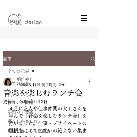
記事
全ての記事
平野 裕子
全ての記事
2025年6月1日
読了時間: 2分
音楽を楽しむランチ会
リフォーム・リノベ
更新日：
2025年6月2日
住まいと健康
４月に友人や仕事仲間の大工さんを
手刻み・新築
呼んで「音楽を楽しむランチ会」を
暮らしを楽しむ
行いました。仕事・プライベートの
垣根をこえて、笑いの絶えない集ま
環境と暮らしの座談会